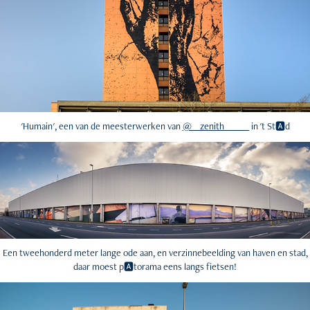
'Humain', een van de meesterwerken van
@__zenith______
in 't St🅰️d
Een tweehonderd meter lange ode aan, en verzinnebeelding van haven en stad,
daar moest p🅰️torama eens langs fietsen!