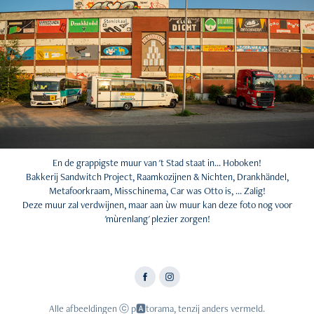
En de grappigste muur van 't Stad staat in... Hoboken!
Bakkerij Sandwitch Project, Raamkozijnen & Nichten, Drankhändel,
Metafoorkraam, Misschinema, Car was Otto is, ... Zalig!
Deze muur zal verdwijnen, maar aan ùw muur kan deze foto nog voor
'mùrenlang' plezier zorgen!
Alle afbeeldingen ⓒ p🅰️torama, tenzij anders vermeld.